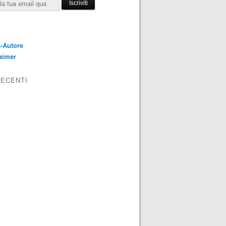
E
-Autore
aimer
RECENTI