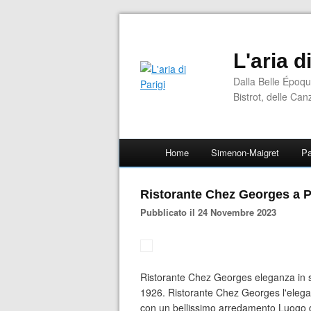
L'aria d
Dalla Belle Époqu
Bistrot, delle Can
Home
Simenon-Maigret
Pa
Ristorante Chez Georges a P
Pubblicato il 24 Novembre 2023
Ristorante Chez Georges eleganza in s
1926. Ristorante Chez Georges l'eleg
con un bellissimo arredamento Luogo di