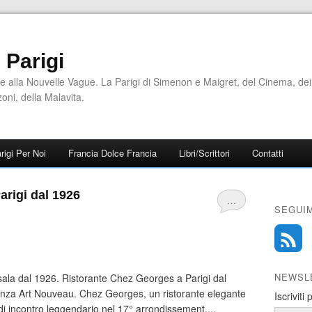
i Parigi
e alla Nouvelle Vague. La Parigi di Simenon e Maigret, del Cinema, dei
zoni, della Malavita.
rigi Per Noi
Francia Dolce Francia
Libri/Scrittori
Contatti
arigi dal 1926
…
SEGUIM
NEWSL
ala dal 1926. Ristorante Chez Georges a Parigi dal
anza Art Nouveau. Chez Georges, un ristorante elegante
Iscriviti
 incontro leggendario nel 17° arrondissement,...