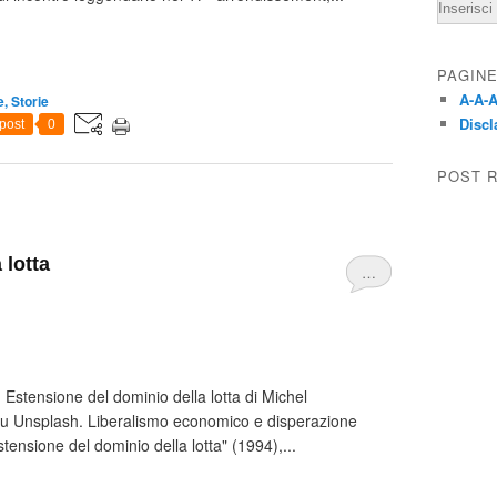
Email
PAGIN
A-A-A
, Storie
Discl
post
0
POST 
 lotta
…
. Estensione del dominio della lotta di Michel
su Unsplash. Liberalismo economico e disperazione
ensione del dominio della lotta" (1994),...