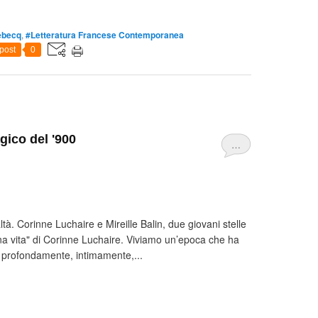
ebecq
,
#Letteratura Francese Contemporanea
post
0
gico del '900
…
. Corinne Luchaire e Mireille Balin, due giovani stelle
na vita" di Corinne Luchaire. Viviamo un’epoca che ha
si profondamente, intimamente,...