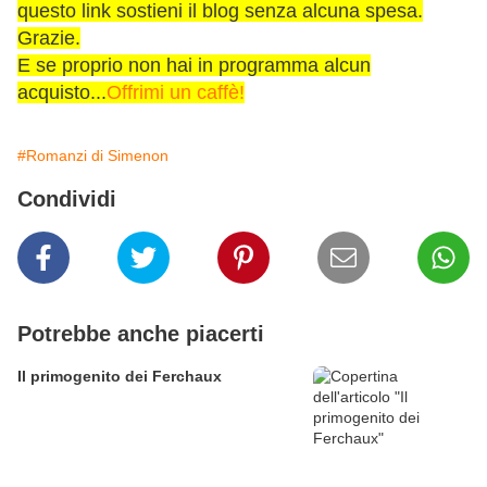
questo link sostieni il blog senza alcuna spesa.
Grazie.
E se proprio non hai in programma alcun
acquisto...
Offrimi un caffè!
#Romanzi di Simenon
Condividi
Potrebbe anche piacerti
Il primogenito dei Ferchaux