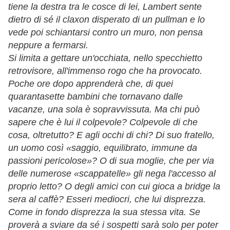
tiene la destra tra le cosce di lei, Lambert sente
dietro di sé il claxon disperato di un pullman e lo
vede poi schiantarsi contro un muro, non pensa
neppure a fermarsi.
Si limita a gettare un'occhiata, nello specchietto
retrovisore, all'immenso rogo che ha provocato.
Poche ore dopo apprenderà che, di quei
quarantasette bambini che tornavano dalle
vacanze, una sola è sopravvissuta. Ma chi può
sapere che è lui il colpevole? Colpevole di che
cosa, oltretutto? E agli occhi di chi? Di suo fratello,
un uomo così «saggio, equilibrato, immune da
passioni pericolose»? O di sua moglie, che per via
delle numerose «scappatelle» gli nega l'accesso al
proprio letto? O degli amici con cui gioca a bridge la
sera al caffè? Esseri mediocri, che lui disprezza.
Come in fondo disprezza la sua stessa vita. Se
proverà a sviare da sé i sospetti sarà solo per poter