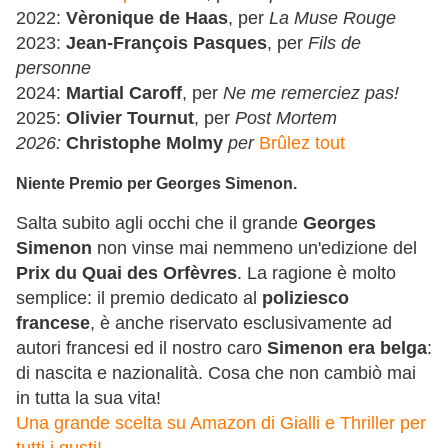
2022:
Vèronique de Haas
, per
La Muse Rouge
2023:
Jean-François Pasques
, per
Fils de
personne
2024:
Martial Caroff
, per
Ne me remerciez pas!
2025:
Olivier Tournut
, per
Post Mortem
2026:
Christophe Molmy
per
Brûlez tout
Niente Premio per Georges Simenon.
Salta subito agli occhi che il grande
Georges
Simenon
non vinse mai nemmeno un'edizione del
Prix du Quai des Orfèvres
. La ragione è molto
semplice: il premio dedicato al
poliziesco
francese
, è anche riservato esclusivamente ad
autori francesi ed il nostro caro
Simenon era belga
:
di nascita e nazionalità. Cosa che non cambiò mai
in tutta la sua vita!
Una grande scelta su Amazon di Gialli e Thriller per
tutti i gusti!