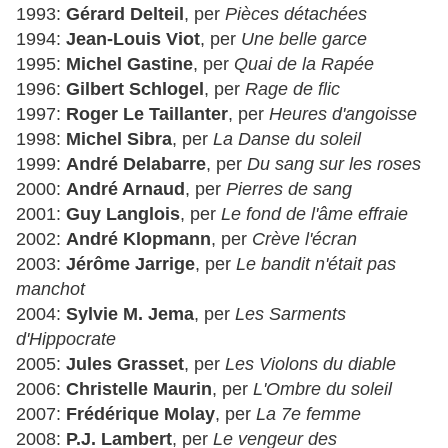
1993:
Gérard Delteil
, per
Pièces détachées
1994:
Jean-Louis Viot
, per
Une belle garce
1995:
Michel Gastine
, per
Quai de la Rapée
1996:
Gilbert Schlogel
, per
Rage de flic
1997:
Roger Le Taillanter
, per
Heures d'angoisse
1998:
Michel Sibra
, per
La Danse du soleil
1999:
André Delabarre
, per
Du sang sur les roses
2000:
André Arnaud
, per
Pierres de sang
2001:
Guy Langlois
, per
Le fond de l'âme effraie
2002:
André Klopmann
, per
Crève l'écran
2003:
Jérôme Jarrige
, per
Le bandit n'était pas
manchot
2004:
Sylvie M. Jema
, per
Les Sarments
d'Hippocrate
2005:
Jules Grasset
, per
Les Violons du diable
2006:
Christelle Maurin
, per
L'Ombre du soleil
2007:
Frédérique Molay
, per
La 7e femme
2008:
P.J. Lambert
, per
Le vengeur des