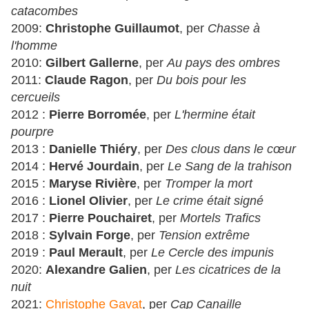
catacombes
2009:
Christophe Guillaumot
, per
Chasse à
l'homme
2010:
Gilbert Gallerne
, per
Au pays des ombres
2011:
Claude Ragon
, per
Du bois pour les
cercueils
2012 :
Pierre Borromée
, per
L'hermine était
pourpre
2013 :
Danielle Thiéry
, per
Des clous dans le cœur
2014 :
Hervé Jourdain
, per
Le Sang de la trahison
2015 :
Maryse Rivière
, per
Tromper la mort
2016 :
Lionel Olivier
, per
Le crime était signé
2017 :
Pierre Pouchairet
, per
Mortels Trafics
2018 :
Sylvain Forge
, per
Tension extrême
2019 :
Paul Merault
, per
Le Cercle des impunis
2020:
Alexandre Galien
, per
Les cicatrices de la
nuit
2021:
Christophe Gavat
, per
Cap Canaille