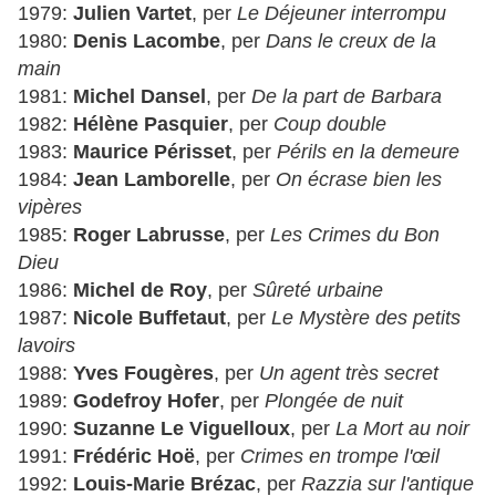
1979:
Julien Vartet
, per
Le Déjeuner interrompu
1980:
Denis Lacombe
, per
Dans le creux de la
main
1981:
Michel Dansel
, per
De la part de Barbara
1982:
Hélène Pasquier
, per
Coup double
1983:
Maurice Périsset
, per
Périls en la demeure
1984:
Jean Lamborelle
, per
On écrase bien les
vipères
1985:
Roger Labrusse
, per
Les Crimes du Bon
Dieu
1986:
Michel de Roy
, per
Sûreté urbaine
1987:
Nicole Buffetaut
, per
Le Mystère des petits
lavoirs
1988:
Yves Fougères
, per
Un agent très secret
1989:
Godefroy Hofer
, per
Plongée de nuit
1990:
Suzanne Le Viguelloux
, per
La Mort au noir
1991:
Frédéric Hoë
, per
Crimes en trompe l'œil
1992:
Louis-Marie Brézac
, per
Razzia sur l'antique