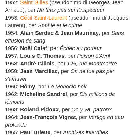
1952:
Saint Gilles
(pseudonimo di Georges-Jean
Arnaud), per
Ne tirez pas sur l'inspecteur
1953:
Cécil Saint-Laurent
(pseudonimo di Jacques
Laurent), per
Sophie et le crime
1954:
Alain Serdac & Jean Maurinay
, per
Sans
effusion de sang
1956:
Noël Calef
, per
Échec au porteur
1957:
Louis C. Thomas
, per
Poison d'Avril
1958:
André Gillois
, per
125, rue Montmartre
1959:
Jean Marcillac
, per
On ne tue pas per
s'amuser
1960:
Rémy
, per
Le Monocle noir
1962:
Micheline Sandrel
, per
Dix millions de
témoins
1963:
Roland Pidoux
, per
On y va, patron?
1964:
Jean-François Vignat
, per
Vertige en eau
profonde
1965:
Paul Drieux
, per
Archives interdites