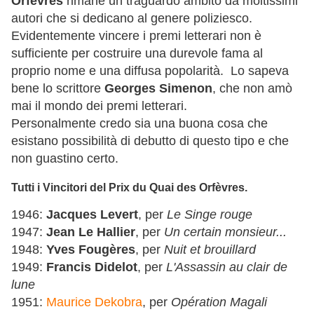
Orfèvres
rimane un traguardo ambito da moltissimi
autori che si dedicano al genere poliziesco.
Evidentemente vincere i premi letterari non è
sufficiente per costruire una durevole fama al
proprio nome e una diffusa popolarità. Lo sapeva
bene lo scrittore
Georges Simenon
, che non amò
mai il mondo dei premi letterari.
Personalmente credo sia una buona cosa che
esistano possibilità di debutto di questo tipo e che
non guastino certo.
Tutti i Vincitori del Prix du Quai des Orfèvres.
1946:
Jacques Levert
, per
Le Singe rouge
1947:
Jean Le Hallier
, per
Un certain monsieur...
1948:
Yves Fougères
, per
Nuit et brouillard
1949:
Francis Didelot
, per
L'Assassin au clair de
lune
1951:
Maurice Dekobra
, per
Opération Magali