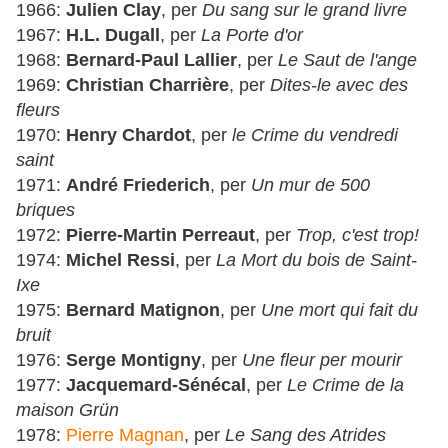
1966:
Julien Clay
, per
Du sang sur le grand livre
1967:
H.L. Dugall
, per
La Porte d'or
1968:
Bernard-Paul Lallier
, per
Le Saut de l'ange
1969:
Christian Charrière
, per
Dites-le avec des
fleurs
1970:
Henry Chardot
, per
le Crime du vendredi
saint
1971:
André Friederich
, per
Un mur de 500
briques
1972:
Pierre-Martin Perreaut
, per
Trop, c'est trop!
1974:
Michel Ressi
, per
La Mort du bois de Saint-
Ixe
1975:
Bernard Matignon
, per
Une mort qui fait du
bruit
1976:
Serge Montigny
, per
Une fleur per mourir
1977:
Jacquemard-Sénécal
, per
Le Crime de la
maison Grün
1978:
Pierre Magnan
, per
Le Sang des Atrides