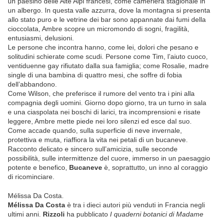
un paesino delle Alte Alpi francesi, come cameriera stagionale in
un albergo. In questa valle azzurra, dove la montagna si presenta
allo stato puro e le vetrine dei bar sono appannate dai fumi della
cioccolata, Ambre scopre un micromondo di sogni, fragilità,
entusiasmi, delusioni.
Le persone che incontra hanno, come lei, dolori che pesano e
solitudini schierate come scudi. Persone come Tim, l’aiuto cuoco,
ventiduenne gay rifiutato dalla sua famiglia; come Rosalie, madre
single di una bambina di quattro mesi, che soffre di fobia
dell’abbandono.
Come Wilson, che preferisce il rumore del vento tra i pini alla
compagnia degli uomini. Giorno dopo giorno, tra un turno in sala
e una ciaspolata nei boschi di larici, tra incomprensioni e risate
leggere, Ambre mette piede nei loro silenzi ed esce dal suo.
Come accade quando, sulla superficie di neve invernale,
protettiva e muta, riaffiora la vita nei petali di un bucaneve.
Racconto delicato e sincero sull’amicizia, sulle seconde
possibilità, sulle intermittenze del cuore, immerso in un paesaggio
potente e benefico,
Bucaneve
è, soprattutto, un inno al coraggio
di ricominciare.
Mélissa Da Costa.
Mélissa Da Costa
è tra i dieci autori più venduti in Francia negli
ultimi anni.
Rizzoli
ha pubblicato
I quaderni botanici di Madame