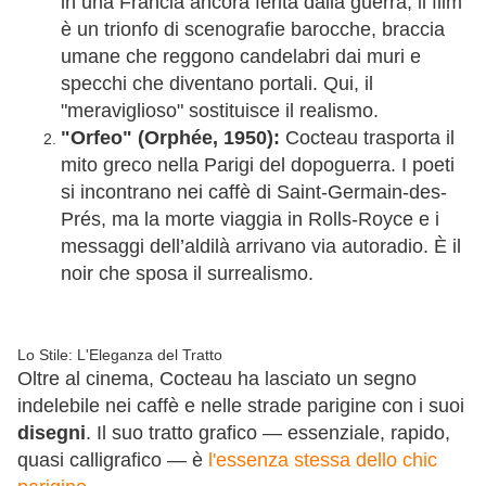
in una Francia ancora ferita dalla guerra, il film
è un trionfo di scenografie barocche, braccia
umane che reggono candelabri dai muri e
specchi che diventano portali. Qui, il
"meraviglioso" sostituisce il realismo.
"Orfeo" (Orphée, 1950):
Cocteau trasporta il
mito greco nella Parigi del dopoguerra. I poeti
si incontrano nei caffè di Saint-Germain-des-
Prés, ma la morte viaggia in Rolls-Royce e i
messaggi dell’aldilà arrivano via autoradio. È il
noir che sposa il surrealismo.
Lo Stile: L'Eleganza del Tratto
Oltre al cinema, Cocteau ha lasciato un segno
indelebile nei caffè e nelle strade parigine con i suoi
disegni
. Il suo tratto grafico — essenziale, rapido,
quasi calligrafico — è
l'essenza stessa dello chic