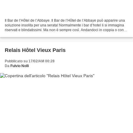
Il Bar de l’Hôtel de l’Abbaye. Il Bar de l’Hôtel de l’Abbaye può apparire una
soluzione insolita per una serata! Normalmente i bar d’hotel li si immagina
riservati e blindatissimi. Ma non è sempre così. Andandoci in coppia o con
pochi, intimi, amici,...
Relais Hôtel Vieux Paris
Pubblicato su 17/02/AM 00:28
Da
Fulvio Nolli