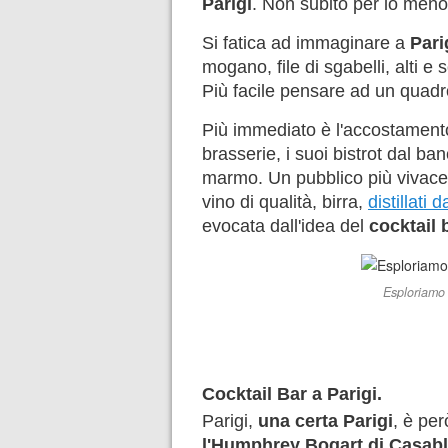
Parigi
. Non subito per lo meno
Si fatica ad immaginare a
Pari
mogano, file di sgabelli, alti e
Più facile pensare ad un quadr
Più immediato è l'accostamento 
brasserie, i suoi bistrot dal banc
marmo. Un pubblico più vivace,
vino di qualità, birra,
distillati
evocata dall'idea del
cocktail 
Esploriamo i
Cocktail Bar a Parigi.
Parigi,
una certa Parigi
, è pe
l'Humphrey Bogart di Casab