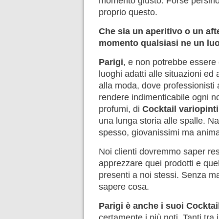
momento giusto. Forse persino
proprio questo.
Che sia un aperitivo o un aft
momento qualsiasi ne un luo
Parigi
, e non potrebbe essere 
luoghi adatti alle situazioni ed 
alla moda, dove professionisti a
rendere indimenticabile ogni n
profumi, di
Cocktail variopinti
una lunga storia alle spalle. 
spesso, giovanissimi ma animati
Noi clienti dovremmo saper rest
apprezzare quei prodotti e que
presenti a noi stessi. Senza m
sapere cosa.
Parigi è anche i suoi Cocktai
certamente i più noti. Tanti tra 