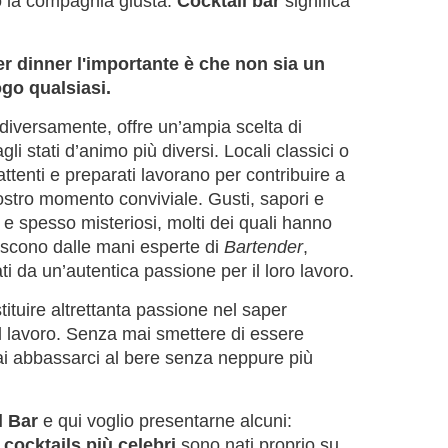
 la compagnia giusta.
Cocktail bar
significa
er dinner l'importante è che non sia un
go qualsiasi.
diversamente, offre un’ampia scelta di
agli stati d’animo più diversi. Locali classici o
ttenti e preparati lavorano per contribuire a
ostro momento conviviale. Gusti, sapori e
e spesso misteriosi, molti dei quali hanno
Nascono dalle mani esperte di
Bartender
,
 da un’autentica passione per il loro lavoro.
ituire altrettanta passione nel saper
l lavoro. Senza mai smettere di essere
ai abbassarci al bere senza neppure più
l Bar
e qui voglio presentarne alcuni:
i
cocktails più celebri
sono nati proprio su