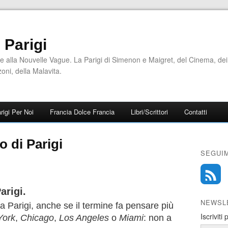
i Parigi
e alla Nouvelle Vague. La Parigi di Simenon e Maigret, del Cinema, dei
zoni, della Malavita.
rigi Per Noi
Francia Dolce Francia
Libri/Scrittori
Contatti
o di Parigi
SEGUIM
arigi.
NEWSL
 Parigi, anche se il termine fa pensare più
Iscriviti
York
,
Chicago
,
Los Angeles
o
Miami
: non a