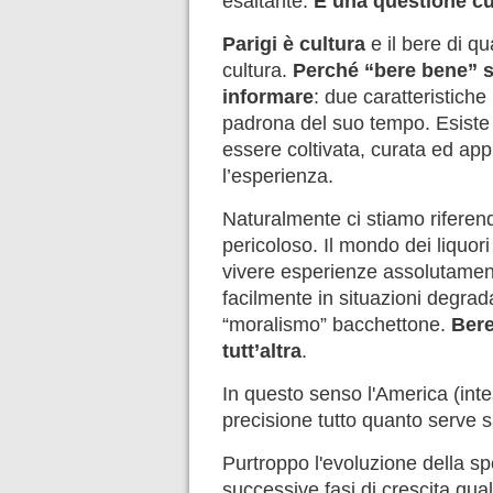
esaltante.
È una questione cu
Parigi è cultura
e il bere di qu
cultura.
Perché “bere bene” si
informare
: due caratteristich
padrona del suo tempo. Esiste 
essere coltivata, curata ed app
l’esperienza.
Naturalmente ci stiamo riferendo 
pericoloso. Il mondo dei liquori
vivere esperienze assolutamen
facilmente in situazioni degrada
“moralismo” bacchettone.
Bere
tutt’altra
.
In questo senso l'America (int
precisione tutto quanto serve s
Purtroppo l'evoluzione della 
successive fasi di crescita quali