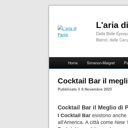
L'aria d
Dalla Belle Époqu
Bistrot, delle Can
Home
Simenon-Maigret
Pa
Cocktail Bar il megli
Pubblicato il 8 Novembre 2023
Cocktail Bar il Meglio di P
I Cocktail Bar
esistono anche a
all'America. A città come
New 