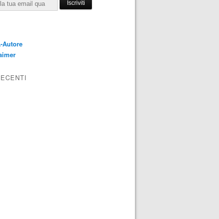
E
-Autore
aimer
RECENTI