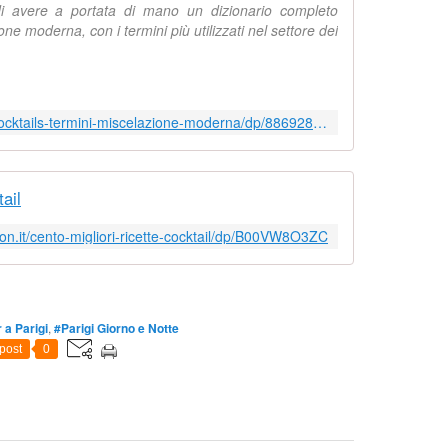
di avere a portata di mano un dizionario completo
one moderna, con i termini più utilizzati nel settore dei
https://www.amazon.it/Dizionario-cocktails-termini-miscelazione-moderna/dp/8869282090
tail
n.it/cento-migliori-ricette-cocktail/dp/B00VW8O3ZC
 a Parigi
,
#Parigi Giorno e Notte
post
0