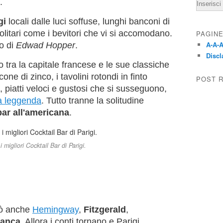
Email
.
gi
locali dalle luci soffuse, lunghi banconi di
 solitari come i bevitori che vi si accomodano.
PAGIN
A-A-A
o di
Edwad Hopper
.
Discl
tra la capitale francese e le sue classiche
one di zinco, i tavolini rotondi in finto
POST 
 piatti veloci e gustosi che si susseguono,
 da leggenda
. Tutto tranne la solitudine
bar all'americana
.
 migliori Cocktail Bar di Parigi.
rò anche
Hemingway
,
Fitzgerald
,
lanca
. Allora i conti tornano e Parigi