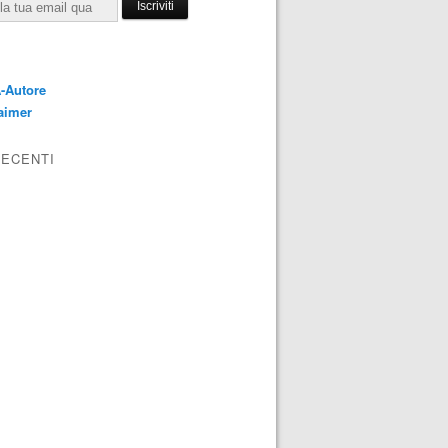
E
-Autore
aimer
RECENTI