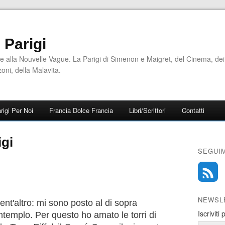
i Parigi
e alla Nouvelle Vague. La Parigi di Simenon e Maigret, del Cinema, dei
zoni, della Malavita.
rigi Per Noi
Francia Dolce Francia
Libri/Scrittori
Contatti
igi
SEGUIM
NEWSL
ent'altro: mi sono posto al di sopra
Iscriviti
ntemplo. Per questo ho amato le torri di