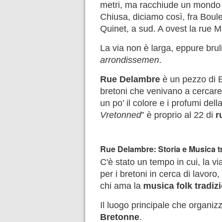
metri, ma racchiude un mondo i
Chiusa, diciamo così, fra Bou
Quinet, a sud. A ovest la rue 
La via non è larga, eppure brul
arrondissemen
.
Rue Delambre
è un pezzo di B
bretoni che venivano a cercare 
un po’ il colore e i profumi della
Vretonned
” è proprio al 22 di
r
Rue Delambre: Storia e Musica tr
C'è stato un tempo in cui, la v
per i bretoni in cerca di lavoro
chi ama la
musica folk tradiz
Il luogo principale che organi
Bretonne
.