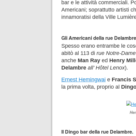
bar e le attività commerciali. 
Americani; soprattutto artisti c
innamoratisi della Ville Lumiè
Gli Americani della rue Delambre
Spesso erano entrambe le cose:
abitò al 113 di
rue Notre-Dam
anche
Man Ray
ed
Henry Mill
Delambre
all’ Hôtel Lenox
).
Ernest Hemingwai
e
Francis S
la prima volta, proprio al
Dingo
Hem
Il Dingo bar della rue Delambre.