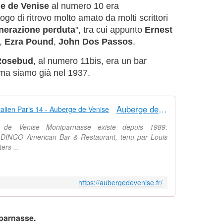
e de Venise
al numero 10 era
uogo di ritrovo molto amato da molti scrittori
nerazione perduta
", tra cui appunto
Ernest
,
Ezra Pound
,
John Dos Passos
.
osebud
, al numero 11bis, era un bar
 ma siamo già nel 1937.
Auberge de Venise - Restaurant Italien Paris 14 - Auberge de Venise
e de Venise Montparnasse existe depuis 1989.
x DINGO American Bar & Restaurant, tenu par Louis
rs ...
https://aubergedevenise.fr/
parnasse.