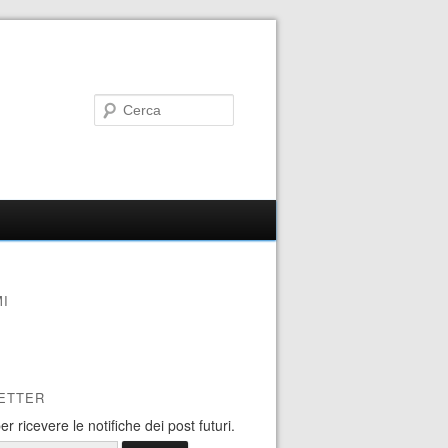
I
ETTER
 per ricevere le notifiche dei post futuri.