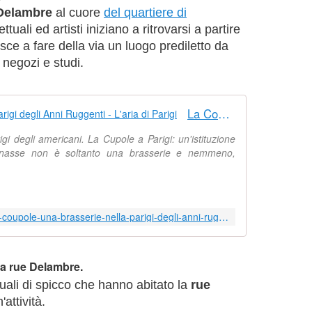
Delambre
al cuore
del quartiere di
ettuali ed artisti iniziano a ritrovarsi a partire
sce a fare della via un luogo prediletto da
e negozi e studi.
La Coupole una brasserie nella Parigi degli Anni Ruggenti - L'aria di Parigi
i degli americani. La Cupole a Parigi: un'istituzione
nasse non è soltanto una brasserie e nemmeno,
https://lariadiparigi.com/2023/07/la-coupole-una-brasserie-nella-parigi-degli-anni-ruggenti.html
la rue Delambre.
ettuali di spicco che hanno abitato la
rue
attività.