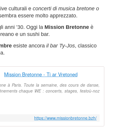
ive culturali e
concerti di musica bretone o
o sembra essere molto apprezzato.
i anni ’30. Oggi la
Mission Bretonne
è
oreano e un sushi bar.
ambre
esiste ancora
il bar Ty-Jos
, classico
ia.
Mission Bretonne - Ti ar Vretoned
onne à Paris. Toute la semaine, des cours de danse,
énements chaque WE : concerts, stages, festoù-noz
https://www.missionbretonne.bzh/