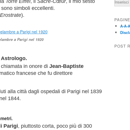
Email
lla
Torre Eiffel
, il
Sacré-Cœur
, il mio sesto
 sono simboli eccellenti.
Erostrate
).
PAGIN
A-A-A
Discl
lambre a Parigi nel 1920
POST 
 Astrologo.
 chiamata in onore di
Jean-Baptiste
matico francese che fu direttore
ti alla città dagli ospedali di Parigi nel 1839
 nel 1844.
metri.
i Parigi
, piuttosto corta, poco più di 300