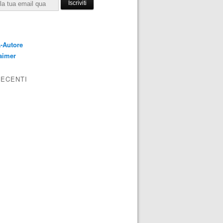
E
-Autore
aimer
RECENTI