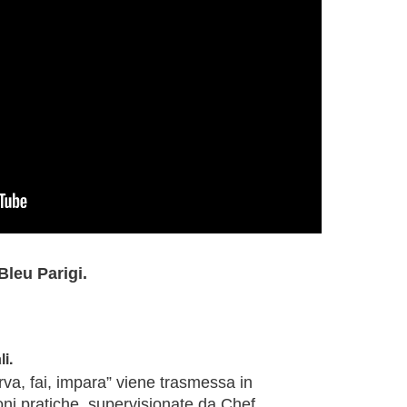
leu Parigi.
i.
rva, fai, impara” viene trasmessa in
oni pratiche, supervisionate da Chef