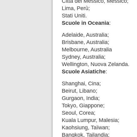
Città del Messico, Messico;
Lima, Perù;
Stati Uniti.
Scuole in Oceania
:
Adelaide, Australia;
Brisbane, Australia;
Melbourne, Australia
Sydney, Australia;
Wellington, Nuova Zelanda.
Scuole Asiatiche
:
Shanghai, Cina;
Beirut, Libano;
Gurgaon, India;
Tokyo, Giappone;
Seoul, Corea;
Kuala Lumpur, Malesia;
Kaohsiung, Taïwan;
Bangkok, Tailandia;