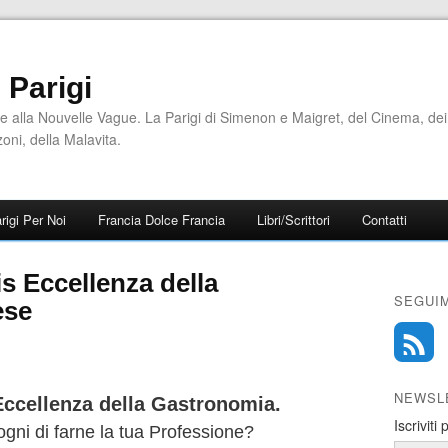
i Parigi
e alla Nouvelle Vague. La Parigi di Simenon e Maigret, del Cinema, dei
zoni, della Malavita.
rigi Per Noi
Francia Dolce Francia
Libri/Scrittori
Contatti
s Eccellenza della
SEGUIM
ese
NEWSL
Eccellenza della Gastronomia.
Iscriviti
ogni di farne la tua Professione?