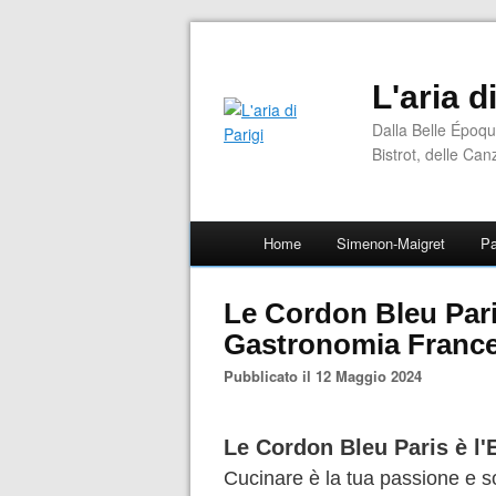
L'aria d
Dalla Belle Époqu
Bistrot, delle Can
Home
Simenon-Maigret
Pa
Le Cordon Bleu Pari
Gastronomia Franc
Pubblicato il 12 Maggio 2024
Le Cordon Bleu Paris è l'
Cucinare è la tua passione e s