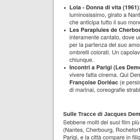
Lola - Donna di vita (1961)
luminosissimo, girato a Nant
che anticipa tutto il suo mo
Les Parapluies de Cherbou
interamente cantato, dove 
per la partenza del suo amore
ombrelli colorati. Un capola
chiunque.
Incontri a Parigi (Les Dem
vivere fatta cinema. Qui D
(e persi
Françoise Dorléac
di marinai, coreografie strabi
Sulle Tracce di Jacques Dem
Sebbene molti dei suoi film più
(Nantes, Cherbourg, Rochefort)
Parigi, e la città compare in fil