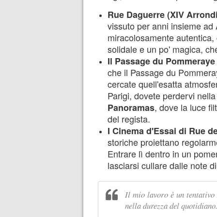
Rue Daguerre (XIV Arrond
vissuto per anni insieme ad
miracolosamente autentica, d
solidale e un po' magica, che 
Il Passage du Pommeraye (
che il Passage du Pommeraye
cercate quell'esatta atmosf
Parigi, dovete perdervi nell
, dove la luce fi
Panoramas
del regista.
I Cinema d'Essai di Rue d
storiche proiettano regolarme
Entrare lì dentro in un pomer
lasciarsi cullare dalle note 
Il mio lavoro è un tentativo 
nella durezza del quotidiano