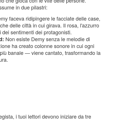
ino che gioca con le vite delle persone.
ssume in due pilastri:
y faceva ridipingere le facciate delle case,
che delle città in cui girava. Il rosa, l'azzurro
i dei sentimenti dei protagonisti.
Non esiste Demy senza le melodie di
d:
zione ha creato colonne sonore in cui ogni
 più banale — viene cantato, trasformando la
ura.
ista, i tuoi lettori devono iniziare da tre