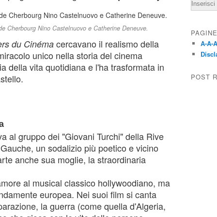
Email
s de Cherbourg Nino Castelnuovo e Catherine Deneuve.
PAGIN
cercavano il realismo della
ers du Cinéma
A-A-A
racolo unico nella storia del cinema
Discl
a della vita quotidiana e l'ha trasformata in
POST 
stello.
a
al gruppo dei "Giovani Turchi" della Rive
 Gauche, un sodalizio più poetico e vicino
parte anche sua moglie, la straordinaria
amore al musical classico hollywoodiano, ma
fondamente europea. Nei suoi film si canta
parazione, la guerra (come quella d'Algeria,