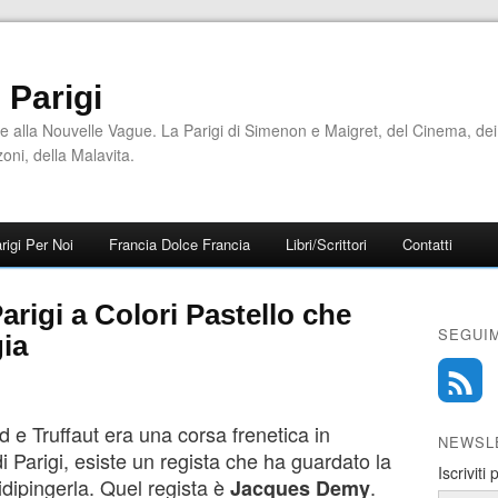
i Parigi
e alla Nouvelle Vague. La Parigi di Simenon e Maigret, del Cinema, dei
zoni, della Malavita.
rigi Per Noi
Francia Dolce Francia
Libri/Scrittori
Contatti
rigi a Colori Pastello che
SEGUIM
gia
 e Truffaut era una corsa frenetica in
NEWSL
i Parigi, esiste un regista che ha guardato la
Iscriviti
idipingerla. Quel regista è
.
Jacques Demy