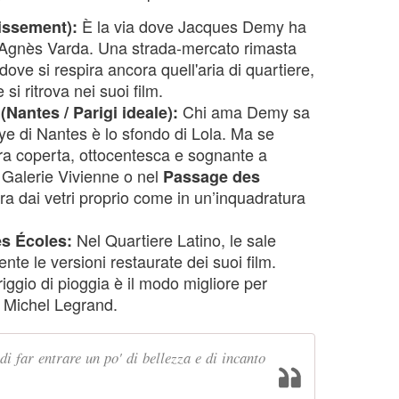
È la via dove Jacques Demy ha
issement):
 Agnès Varda. Una strada-mercato rimasta
ove si respira ancora quell'aria di quartiere,
si ritrova nei suoi film.
Chi ama Demy sa
Nantes / Parigi ideale):
 di Nantes è lo sfondo di Lola. Ma se
era coperta, ottocentesca e sognante a
a Galerie Vivienne o nel
Passage des
ltra dai vetri proprio come in un’inquadratura
Nel Quartiere Latino, le sale
es Écoles:
nte le versioni restaurate dei suoi film.
iggio di pioggia è il modo migliore per
di Michel Legrand.
di far entrare un po' di bellezza e di incanto
.