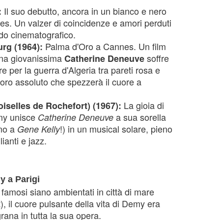
Il suo debutto, ancora in un bianco e nero
:
es. Un valzer di coincidenze e amori perduti
ndo cinematografico.
Palma d'Oro a Cannes. Un film
rg (1964):
una giovanissima
soffre
Catherine Deneuve
 per la guerra d'Algeria tra pareti rosa e
voro assoluto che spezzerà il cuore a
La gioia di
oiselles de Rochefort) (1967):
emy unisce
a sua sorella
Catherine Deneuve
no a
!) in un musical solare, pieno
Gene Kelly
lianti e jazz.
y a Parigi
 famosi siano ambientati in città di mare
, il cuore pulsante della vita di Demy era
igrana in tutta la sua opera.