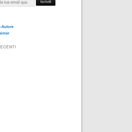
E
-Autore
aimer
RECENTI