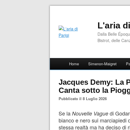
L'aria d
Dalla Belle Époqu
Bistrot, delle Can
Home
Simenon-Maigret
Pa
Jacques Demy: La Pa
Canta sotto la Piog
Pubblicato il 8 Luglio 2026
Se la
di Godard
Nouvelle Vague
bianco e nero sui marciapiedi d
stessa realtà ma ha deciso di r