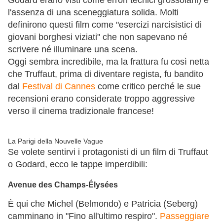
Godard erano visti come errori tecnici grossolani) e
l'assenza di una sceneggiatura solida. Molti
definirono questi film come "esercizi narcisistici di
giovani borghesi viziati" che non sapevano né
scrivere né illuminare una scena.
Oggi sembra incredibile, ma la frattura fu così netta
che Truffaut, prima di diventare regista, fu bandito
dal
Festival di Cannes
come critico perché le sue
recensioni erano considerate troppo aggressive
verso il cinema tradizionale francese!
La Parigi della Nouvelle Vague
Se volete sentirvi i protagonisti di un film di Truffaut
o Godard, ecco le tappe imperdibili:
Avenue des Champs-Élysées
È qui che Michel (Belmondo) e Patricia (Seberg)
camminano in "Fino all'ultimo respiro".
Passeggiare