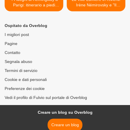
Parigi: itinerario a piedi
Irène Némirovsky e "Il
nella "Festa Mobile" degli
carnevale di Nizza" >
anni '20
Ospitato da Overblog
I migliori post
Pagine
Contatto
Segnala abuso
Termini di servizio
Cookie e dati personali
Preferenze dei cookie
Vedi il profilo di Fulvio sul portale di Overblog
Creare un blog su Overblog
Creare un blog