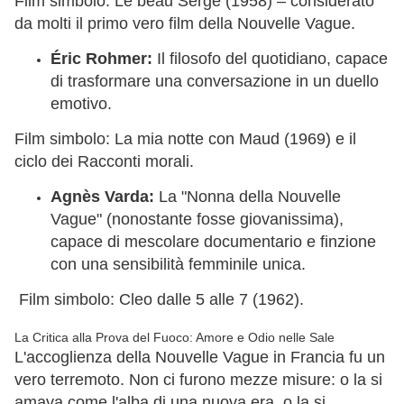
Film simbolo: Le beau Serge (1958) – considerato
da molti il primo vero film della Nouvelle Vague.
Éric Rohmer:
Il filosofo del quotidiano, capace
di trasformare una conversazione in un duello
emotivo.
Film simbolo: La mia notte con Maud (1969) e il
ciclo dei Racconti morali.
Agnès Varda:
La "Nonna della Nouvelle
Vague" (nonostante fosse giovanissima),
capace di mescolare documentario e finzione
con una sensibilità femminile unica.
Film simbolo: Cleo dalle 5 alle 7 (1962).
La Critica alla Prova del Fuoco: Amore e Odio nelle Sale
L'accoglienza della Nouvelle Vague in Francia fu un
vero terremoto. Non ci furono mezze misure: o la si
amava come l'alba di una nuova era, o la si