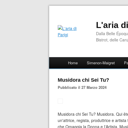
L'aria d
Dalla Belle Époqu
Bistrot, delle Can
Home
Simenon-Maigret
Pa
Musidora chi Sei Tu?
Pubblicato il 27 Marzo 2024
Musidora chi Sei Tu? Musidora. Qui ê
un'attrice, regista, produttrice e artis
che Omaggia la Donna e l'Artista. Musi