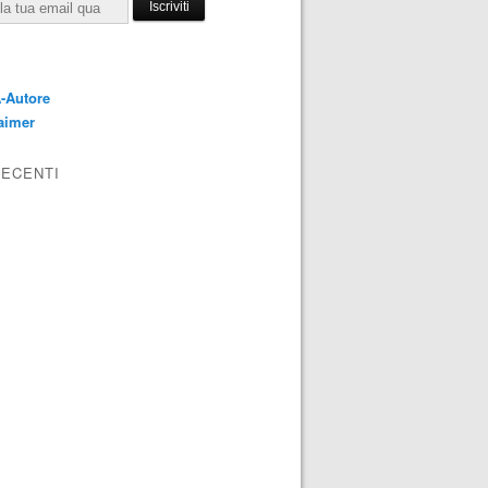
E
-Autore
aimer
RECENTI