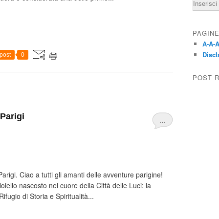
Email
PAGIN
A-A-A
Discl
post
0
POST 
Parigi
…
rigi. Ciao a tutti gli amanti delle avventure parigine!
oiello nascosto nel cuore della Città delle Luci: la
ugio di Storia e Spiritualità...