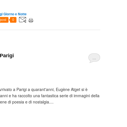
gi Giorno e Notte
post
0
Parigi
…
rivato a Parigi a quarant'anni, Eugène Atget si è
'anni e ha raccolto una fantastica serie di immagini della
ne di poesia e di nostalgia....