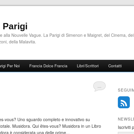
i Parigi
e alla Nouvelle Vague. La Parigi di Simenon e Maigret, del Cinema, dei
zoni, della Malavita.
rigi Per Noi
Francia Dolce Francia
Libri/Scrittori
Contatti
…
SEGUIM
NEWSL
tes-vous? Uno sguardo completo e innovativo su
ta totale. Musidora. Qui êtes-vous? Musidora in un Libro
Iscriviti
dora è considerata una delle prime...