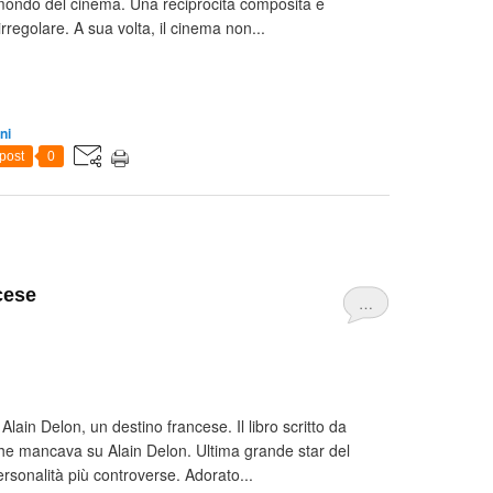
 mondo del cinema. Una reciprocità composita e
regolare. A sua volta, il cinema non...
ni
post
0
cese
…
lain Delon, un destino francese. Il libro scritto da
che mancava su Alain Delon. Ultima grande star del
rsonalità più controverse. Adorato...