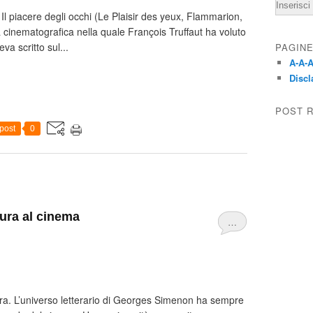
Email
. Il piacere degli occhi (Le Plaisir des yeux, Flammarion,
ica cinematografica nella quale François Truffaut ha voluto
va scritto sul...
PAGIN
A-A-A
Discl
POST 
post
0
ura al cinema
…
a. L’universo letterario di Georges Simenon ha sempre