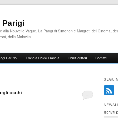
i Parigi
e alla Nouvelle Vague. La Parigi di Simenon e Maigret, del Cinema, dei
zoni, della Malavita.
rigi Per Noi
Francia Dolce Francia
Libri/Scrittori
Contatti
SEGUIM
degli occhi
…
NEWSL
Iscriviti