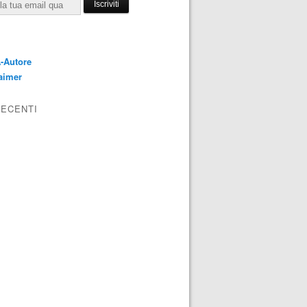
E
-Autore
aimer
RECENTI