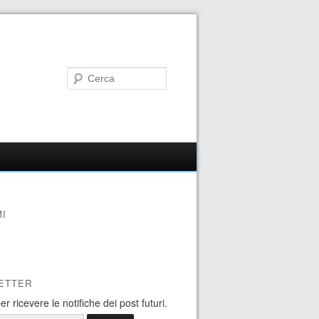
I
ETTER
 per ricevere le notifiche dei post futuri.