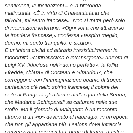
sentimenti, le inclinazioni – e la profonda
malinconia: «È in virtù di Chateaubriand che,
talvolta, mi sento francese». Non si tratta però solo
di inclinazioni letterarie: «Ogni volta che attraverso
la frontiera francese,» confessa «respiro meglio,
dormo, mi sento tranquillo, e sicuro».
È un’intera civiltà ad attirarlo irresistibilmente: la
modernità «raffinatissima e intransigente» dell’età di
Luigi XV, fiduciosa nell’«uomo perfetto»; la follia
«fredda, chiara» di Cocteau e Giraudoux, che
correggono con l’immaginazione quanto di troppo
cartesiano c’è nello spirito francese; il colore del
cielo di Parigi, degli alberi e dell’acqua della Senna,
che Madame Schiaparelli sa catturare nelle sue
stoffe. Ma il giornale di Malaparte è un racconto
attorno a un «io» destinato al naufragio, in un’epoca
che non gli appartiene più. I salons dove intreccia
conversazioni con scrittori, gente di teatro, artisti e