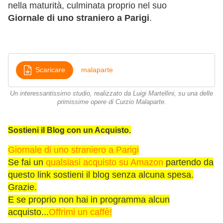
nella maturità, culminata proprio nel suo
Giornale di uno straniero a Parigi
.
Scaricare
malaparte
Un interessantissimo studio, realizzato da Luigi Martellini, su una delle
primissime opere di Curzio Malaparte.
Sostieni il Blog con un Acquisto.
Giornale di uno straniero a Parigi
Se fai un
qualsiasi acquisto su Amazon
partendo da
questo link sostieni il blog senza alcuna spesa.
Grazie.
E se proprio non hai in programma alcun
acquisto...
Offrimi un caffè!