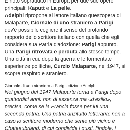
È noto soprattutto in Europa per due sue opere
principali:
Kaputt
e
La pelle
.
Adelphi
ripropone al lettore italiano quest'opera di
Malaparte,
Giornale di uno straniero a Parigi
,
dov'è possibile cogliere il senso del profondo
rapporto dello scrittore italiano con quella che egli
considera sua Patria d'adozione:
Parigi
appunto.
Una
Parigi ritrovata e perduta
allo stesso tempo.
Una città in cui, dopo la guerra e le tormentate
esperienze politiche,
Curzio Malaparte
, nel 1947, si
scopre respinto e straniero.
Giornale di uno straniero a Parigi edizione Adelphi.
Nel giugno del 1947 Malaparte torna a Parigi dopo
quattordici anni: non di assenza ma «d’esilio»,
precisa, come se la Francia fosse per lui una
seconda patria. Una patria anzitutto letteraria: non a
caso lo scrittore moderno che sente più vicino è
Chateaubriand, di cui condivide i gusti, l’indole, i