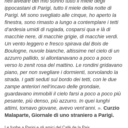
nell’alveare del mio sonno tutto il miele degli
ippocastani di Parigi, tutto il miele della notte di
Parigi. Mi sono svegliato alle cinque, ho aperto la
finestra, sono rimasto a lungo a contemplare i tetti
d’ardesia umidi di rugiada, cosparsi qua e là di
macchie nere, di macchie grigie, di macchie verdi.
Un vento leggero e fresco spirava dal Bois de
Boulogne, nuvole bianche, altissime nel cielo di un
azzurro pallido, si allontanavano a poco a poco
verso lo zenit rosa del mattino. Le rondini gridavano
piano, per non svegliare i dormienti, sorvolando la
strada. I gatti seduti sul bordo dei tetti, con le due
zampe anteriori nell’incavo delle grondaie,
guardavano immobili il cielo farsi a poco a poco più
pesante, più denso, più azzurro. In quei lunghi
attimi, tornavo giovane, avevo vent’anni. ».
Curzio
Malaparte, Giornale di uno straniero a Parigi.
Le fughe a Parigi e gli amici del Café de la Paix.