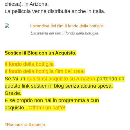
chiesa), in Arizona.
La pellicola venne distribuita anche in Italia.
Locandina del film Il fondo della bottiglia.
Sostieni il Blog con un Acquisto.
Il fondo della bottiglia
Il fondo della bottiglia film del 1956
Se fai un
qualsiasi acquisto su Amazon
partendo da
questo link sostieni il blog senza alcuna spesa.
Grazie.
E se proprio non hai in programma alcun
acquisto..
.Offrimi un caffè!
#Romanzi di Simenon