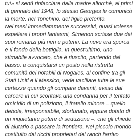
tu!» si sentì rinfacciare dalla madre allorché, ai primi
di gennaio del 1948, lo stesso Georges le comunicò
la morte, nel Tonchino, del figlio preferito.
Nei mesi immediatamente successivi, quasi volesse
espellere i propri fantasmi, Simenon scrisse due dei
suoi romanzi più neri e potenti: La neve era sporca
e Il fondo della bottiglia. In quest'ultimo, uno
stimabile avvocato, che è riuscito, partendo dal
basso, a conquistarsi un posto nella ristretta
comunità dei notabili di Nogales, al confine tra gli
Stati Uniti e il Messico, vede vacillare tutte le sue
certezze quando gli compare davanti, evaso dal
carcere in cui scontava una condanna per il tentato
omicidio di un poliziotto, il fratello minore – quello
debole, irresponsabile, sfortunato, eppure dotato di
un inquietante potere di seduzione –, che gli chiede
di aiutarlo a passare la frontiera. Nel piccolo mondo
costituito dai ricchi proprietari dei ranch l'arrivo