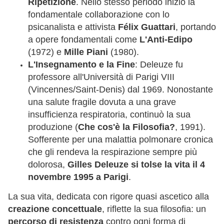
Ripetizione
. Nello stesso periodo iniziò la
fondamentale collaborazione con lo
psicanalista e attivista
Félix Guattari
, portando
a opere fondamentali come
L'Anti-Edipo
(1972) e
Mille Piani
(1980).
L'Insegnamento e la Fine
: Deleuze fu
professore all'Università di Parigi VIII
(Vincennes/Saint-Denis) dal 1969. Nonostante
una salute fragile dovuta a una grave
insufficienza respiratoria, continuò la sua
produzione (
Che cos'è la Filosofia?
, 1991).
Sofferente per una malattia polmonare cronica
che gli rendeva la respirazione sempre più
dolorosa,
Gilles Deleuze si tolse la vita il 4
novembre 1995 a Parigi
.
La sua vita, dedicata con rigore quasi ascetico alla
creazione concettuale
, riflette la sua filosofia: un
percorso di resistenza
contro ogni forma di