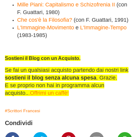
Mille Piani: Capitalismo e Schizofrenia II
(con
F. Guattari, 1980)
Che cos'è la Filosofia?
(con F. Guattari, 1991)
L'Immagine-Movimento
e
L'Immagine-Tempo
(1983-1985)
Sostieni il Blog con un Acquisto.
Se fai un qualsiasi acquisto partendo dai nostri link
sostieni il blog senza alcuna spesa
. Grazie.
E se proprio non hai in programma alcun
acquisto..
.Offrimi un caffè!
#Scrittori Francesi
Condividi