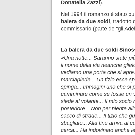
Donatella Zazzi
).
Nel 1994 il romanzo è stato p
balera da due soldi
, tradotto
commissario (parte de "gli Adelp
La balera da due soldi Sinos
«Una notte... Saranno state pi
il nome della via neanche gliel
vediamo una porta che si apre.
marciapiede... Un tizio esce sp
spinga... Immagini uno che si 
camminare come se fosse un vec
siede al volante... Il mio socio
posteriore... Non per niente al
sacco di strade... Il tizio che g
sbagliato... Alla fine arriva al
cerca... Ha indovinato anche lei