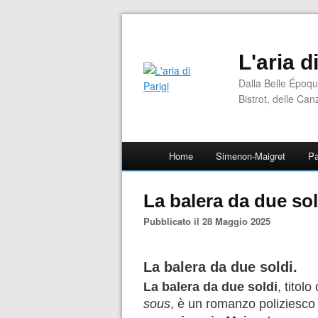
L'aria d
Dalla Belle Époqu
Bistrot, delle Can
Home
Simenon-Maigret
Pa
La balera da due sol
Pubblicato il 28 Maggio 2025
La balera da due soldi.
La balera da due soldi
, titol
sous
, è un romanzo poliziesco