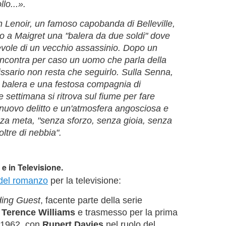
llo...».
an Lenoir, un famoso capobanda di Belleville,
do a Maigret una "balera da due soldi" dove
vole di un vecchio assassinio. Dopo un
incontra per caso un uomo che parla della
issario non resta che seguirlo. Sulla Senna,
a balera e una festosa compagnia di
e settimana si ritrova sul fiume per fare
nuovo delitto e un'atmosfera angosciosa e
za meta, "senza sforzo, senza gioia, senza
ltre di nebbia".
e in Televisione.
 del romanzo
per la televisione:
ing Guest
, facente parte della serie
a
Terence Williams
e trasmesso per la prima
e 1962, con
Rupert Davies
nel ruolo del