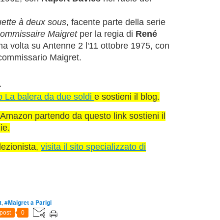
ette à deux sous
, facente parte della serie
commissaire Maigret
per la regia di
René
ma volta su Antenne 2 l'11 ottobre 1975, con
 commissario Maigret.
.
o La balera da due soldi
e sostieni il blog.
 Amazon partendo da questo link sostieni il
ie.
lezionista,
visita il sito specializzato di
t
,
#Maigret a Parigi
post
0