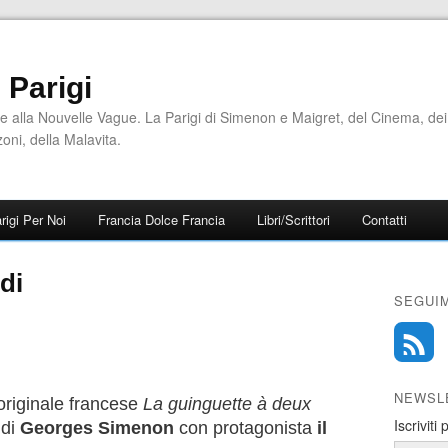
i Parigi
e alla Nouvelle Vague. La Parigi di Simenon e Maigret, del Cinema, dei
zoni, della Malavita.
rigi Per Noi
Francia Dolce Francia
Libri/Scrittori
Contatti
di
SEGUIM
NEWSL
o originale francese
La guinguette à deux
Iscriviti
 di
Georges Simenon
con protagonista
il