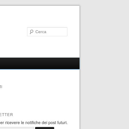
I
ETTER
 per ricevere le notifiche dei post futuri.