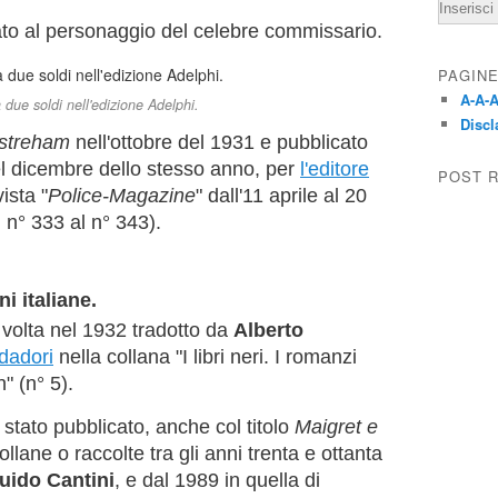
Email
to al personaggio del celebre commissario.
PAGIN
A-A-A
 due soldi nell'edizione Adelphi.
Discl
streham
nell'ottobre del 1931 e pubblicato
nel dicembre dello stesso anno, per
l'editore
POST 
ista "
Police-Magazine
" dall'11 aprile al 20
 n° 333 al n° 343).
i italiane.
a volta nel 1932 tradotto da
Alberto
dadori
nella collana "I libri neri. I romanzi
" (n° 5).
stato pubblicato, anche col titolo
Maigret e
collane o raccolte tra gli anni trenta e ottanta
uido Cantini
, e dal 1989 in quella di