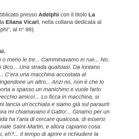
ubblicato presso
Adelphi
con il titolo
La
 da
Eliana Vicari
, nella collana dedicata al
hi", al n° 88).
si.
ù o meno le tre... Camminavamo in rue... No,
o dico... Una strada qualsiasi. Da lontano
.. C’era una macchina accostata al
ingendone un altro... Anzi no, non è che lo
porta a spasso un manichino e vuole farlo
chio amico!... Lo ficca in macchina, si
 mi lancia un’occhiata e siamo già sul paraurti
lora mi chiamavano il Gatto!... Giriamo per un
uida ha l’aria di cercare qualcosa, di essersi
 canale Saint-Martin, e allora capiamo cosa
, eh?... Il tempo di aprire e richiudere la