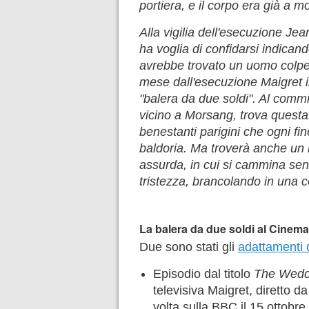
portiera, e il corpo era già a mo
Alla vigilia dell'esecuzione Je
ha voglia di confidarsi indican
avrebbe trovato un uomo colpe
mese dall'esecuzione Maigret 
"balera da due soldi". Al comm
vicino a Morsang, trova quest
benestanti parigini che ogni fin
baldoria. Ma troverà anche un 
assurda, in cui si cammina sen
tristezza, brancolando in una co
La balera da due soldi al Cinema 
Due sono stati gli
adattamenti
Episodio dal titolo
The Wedd
televisiva Maigret, diretto d
volta sulla BBC il 15 ottobr