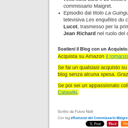
commissario Maigret.
Episodio dal titolo
La Guingu
televisiva
Les enquêtes du 
Lucot
, trasmesso per la pri
Jean Richard
nel ruolo del
Sostieni il Blog con un Acquisto
Acquista su Amazon
il romanz
Se fai un qualsiasi acquisto su
blog senza alcuna spesa. Graz
Se poi sei un appassionato col
Catawiki
.
Scritto da
Fulvio Nolli
Con tag
#Romanzi del Commissario Maigre
Re