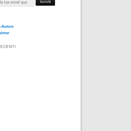
E
-Autore
aimer
RECENTI