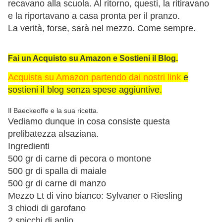
recavano alla scuola. Al ritorno, questi, la ritiravano
e la riportavano a casa pronta per il pranzo.
La verità, forse, sarà nel mezzo. Come sempre.
Fai un Acquisto su Amazon e Sostieni il Blog.
Acquista su Amazon partendo dai nostri link
e
sostieni il blog senza spese aggiuntive.
Il Baeckeoffe e la sua ricetta.
Vediamo dunque in cosa consiste questa
prelibatezza alsaziana.
Ingredienti
500 gr di carne di pecora o montone
500 gr di spalla di maiale
500 gr di carne di manzo
Mezzo Lt di vino bianco: Sylvaner o Riesling
3 chiodi di garofano
2 spicchi di aglio