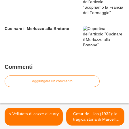
Cucinare il Merluzzo alla Bretone
Commenti
Aggiungere un commento
< Vellutata di cozze al curry
Cœur de Lilas (1932): la
tragica storia di Marcelle
Romée e il mito della Parigi