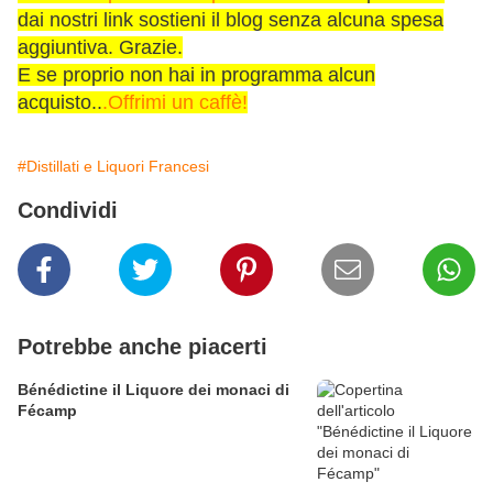
dai nostri link sostieni il blog senza alcuna spesa
aggiuntiva. Grazie.
E se proprio non hai in programma alcun
acquisto..
.Offrimi un caffè!
#Distillati e Liquori Francesi
Condividi
Potrebbe anche piacerti
Bénédictine il Liquore dei monaci di
Fécamp