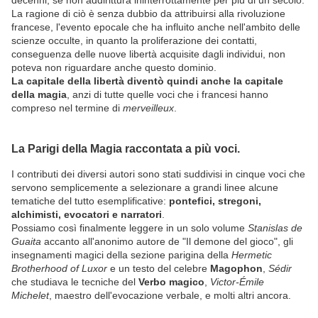
La ragione di ciò è senza dubbio da attribuirsi alla rivoluzione
francese, l'evento epocale che ha influito anche nell'ambito delle
scienze occulte, in quanto la proliferazione dei contatti,
conseguenza delle nuove libertà acquisite dagli individui, non
poteva non riguardare anche questo dominio.
La capitale della libertà diventò quindi anche la capitale
della magia
, anzi di tutte quelle voci che i francesi hanno
compreso nel termine di
merveilleux
.
La Parigi della Magia raccontata a più voci.
I contributi dei diversi autori sono stati suddivisi in cinque voci che
servono semplicemente a selezionare a grandi linee alcune
tematiche del tutto esemplificative:
pontefici, stregoni,
alchimisti, evocatori e narratori
.
Possiamo così finalmente leggere in un solo volume
Stanislas de
Guaita
accanto all'anonimo autore de "Il demone del gioco", gli
insegnamenti magici della sezione parigina della
Hermetic
Brotherhood of Luxor
e un testo del celebre
Magophon
,
Sédir
che studiava le tecniche del
Verbo magico
,
Victor-Émile
Michelet
, maestro dell'evocazione verbale, e molti altri ancora.