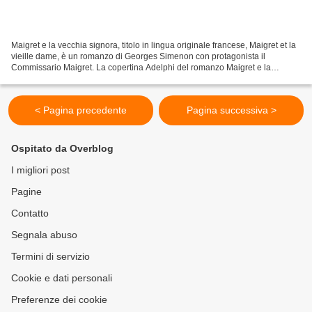
Maigret e la vecchia signora, titolo in lingua originale francese, Maigret et la
vieille dame, è un romanzo di Georges Simenon con protagonista il
Commissario Maigret. La copertina Adelphi del romanzo Maigret e la
vecchia signora. Il romanzo è stato scritto...
< Pagina precedente
Pagina successiva >
Ospitato da Overblog
I migliori post
Pagine
Contatto
Segnala abuso
Termini di servizio
Cookie e dati personali
Preferenze dei cookie