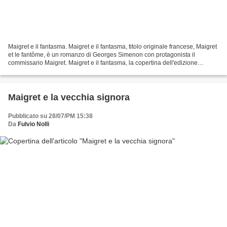
Maigret e il fantasma. Maigret e il fantasma, titolo originale francese, Maigret
et le fantôme, è un romanzo di Georges Simenon con protagonista il
commissario Maigret. Maigret e il fantasma, la copertina dell'edizione
Adelphi. Il romanzo è stato scritto...
Maigret e la vecchia signora
Pubblicato su 28/07/PM 15:38
Da
Fulvio Nolli