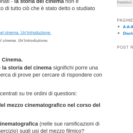
Email
onati -
la storia del cinema
non è
di tutto ciò che è stato detto o studiato
PAGIN
A-A-A
Discl
el cinema. Un'introduzione.
POST 
l Cinema.
e
la storia del cinema
significhi porre una
erca di prove per cercare di rispondere con
entrati su tre ordini di questioni:
del mezzo cinematografico nel corso del
 cinematografica
(nelle sue ramificazioni di
ercizio) sugli usi del mezzo filmico?