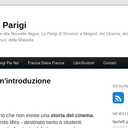
i Parigi
e alla Nouvelle Vague. La Parigi di Simenon e Maigret, del Cinema, dei
zoni, della Malavita.
rigi Per Noi
Francia Dolce Francia
Libri/Scrittori
Contatti
Un'introduzione
SEGUIM
NEWSL
ono che non esiste una
storia del cinema
,
Iscriviti
esto libro - destinato tanto a studenti