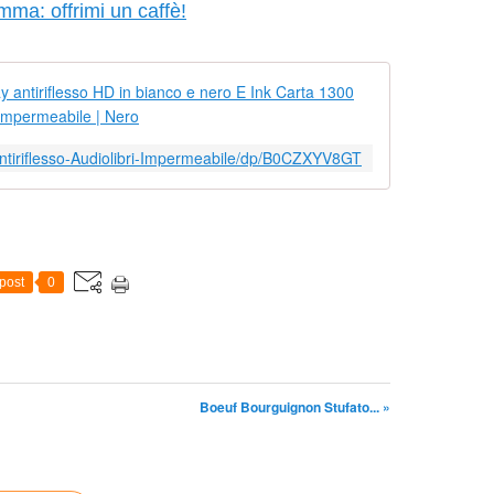
mma: offrimi un caffè!
Kobo Clara B
ntiriflesso-Audiolibri-Impermeabile/dp/B0CZXYV8GT
post
0
Boeuf Bourguignon Stufato... »