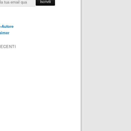
E
-Autore
aimer
RECENTI