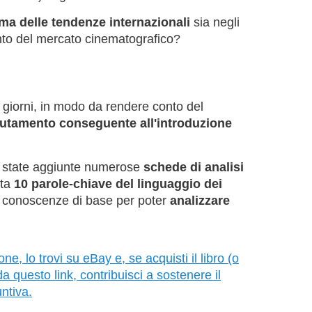
a delle tendenze internazionali
sia negli
nto del mercato cinematografico?
i giorni, in modo da rendere conto del
utamento conseguente all'introduzione
o state aggiunte numerose
schede di analisi
tta
10 parole-chiave del linguaggio dei
 le conoscenze di base per poter
analizzare
ne, lo trovi su eBay e, se acquisti il libro (o
a questo link, contribuisci a sostenere il
ntiva.