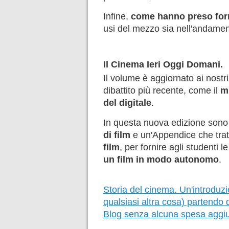
Infine,
come hanno preso form
usi del mezzo sia nell'andame
Il Cinema Ieri Oggi Domani.
Il volume è aggiornato ai nostr
dibattito più recente, come il
m
del digitale
.
In questa nuova edizione son
di film
e un'Appendice che tra
film
, per fornire agli studenti
un film in modo autonomo
.
Storia del cinema. Un'introduzio
qualsiasi altra cosa) partendo d
Blog senza alcuna spesa aggiu