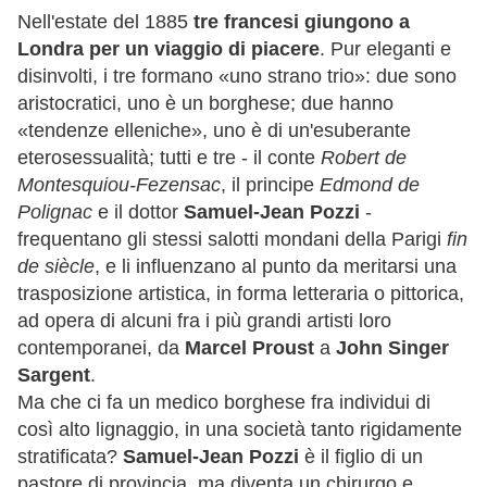
Nell'estate del 1885
tre francesi giungono a
Londra per un viaggio di piacere
. Pur eleganti e
disinvolti, i tre formano «uno strano trio»: due sono
aristocratici, uno è un borghese; due hanno
«tendenze elleniche», uno è di un'esuberante
eterosessualità; tutti e tre - il conte
Robert de
Montesquiou-Fezensac
, il principe
Edmond de
Polignac
e il dottor
Samuel-Jean Pozzi
-
frequentano gli stessi salotti mondani della Parigi
fin
de siècle
, e li influenzano al punto da meritarsi una
trasposizione artistica, in forma letteraria o pittorica,
ad opera di alcuni fra i più grandi artisti loro
contemporanei, da
Marcel Proust
a
John Singer
Sargent
.
Ma che ci fa un medico borghese fra individui di
così alto lignaggio, in una società tanto rigidamente
stratificata?
Samuel-Jean Pozzi
è il figlio di un
pastore di provincia, ma diventa un chirurgo e