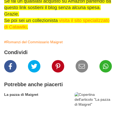
Se fai un qualsiasi acquisto su Amazon partendo da
questo link sostieni il blog senza alcuna spesa.
Grazie.
Se poi sei un collezionista
visita il sito specializzato
di Catawiki
.
#Romanzi del Commissario Maigret
Condividi
Potrebbe anche piacerti
La pazza di Maigret