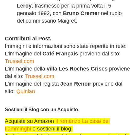
Leroy
, trasmesso per la prima volta il 5
gennaio 1992, con
Bruno Cremer
nel ruolo
del commissario Maigret.
Contributi al Post.
Immagini e informazioni sono state reperite in rete:
L'immagine del
Café Français
proviene dal sito:
Trussel.com
L'immagine della
villa Les Roches Grises
proviene
dal sito:
Trussel.com
L'immagine del regista
Jean Renoir
proviene dal
sito:
Quinlan
Sostieni il Blog con un Acquisto.
Acquista su Amazon
il romanzo La casa dei
fiamminghi
e sostieni il blog.