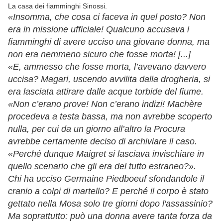
La casa dei fiamminghi Sinossi.
«Insomma, che cosa ci faceva in quel posto? Non
era in missione ufficiale! Qualcuno accusava i
fiamminghi di avere ucciso una giovane donna, ma
non era nemmeno sicuro che fosse morta! [...]
«E, ammesso che fosse morta, l’avevano davvero
uccisa? Magari, uscendo avvilita dalla drogheria, si
era lasciata attirare dalle acque torbide del fiume.
«Non c’erano prove! Non c’erano indizi! Machère
procedeva a testa bassa, ma non avrebbe scoperto
nulla, per cui da un giorno all’altro la Procura
avrebbe certamente deciso di archiviare il caso.
«Perché dunque Maigret si lasciava invischiare in
quello scenario che gli era del tutto estraneo?».
Chi ha ucciso Germaine Piedboeuf sfondandole il
cranio a colpi di martello? E perché il corpo è stato
gettato nella Mosa solo tre giorni dopo l'assassinio?
Ma soprattutto: può una donna avere tanta forza da