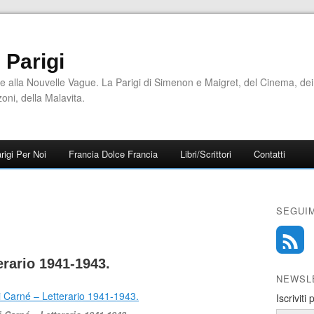
i Parigi
e alla Nouvelle Vague. La Parigi di Simenon e Maigret, del Cinema, dei
zoni, della Malavita.
rigi Per Noi
Francia Dolce Francia
Libri/Scrittori
Contatti
SEGUIM
terario 1941-1943.
NEWSL
Iscriviti