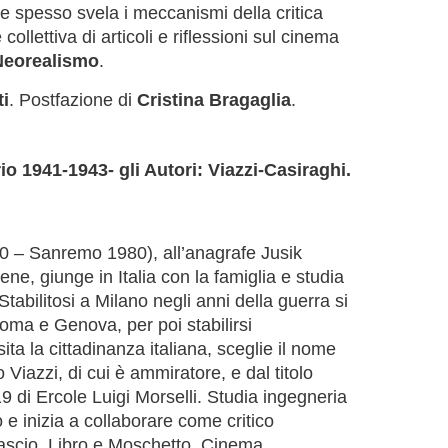
che spesso svela i meccanismi della critica
ollettiva di articoli e riflessioni sul cinema
Neorealismo
.
i
. Postfazione di
Cristina Bragaglia
.
rio 1941-1943- gli Autori: Viazzi-Casiraghi.
 – Sanremo 1980), all’anagrafe Jusik
ne, giunge in Italia con la famiglia e studia
tabilitosi a Milano negli anni della guerra si
ma e Genova, per poi stabilirsi
ta la cittadinanza italiana, sceglie il nome
 Viazzi, di cui è ammiratore, e dal titolo
 di Ercole Luigi Morselli. Studia ingegneria
 e inizia a collaborare come critico
 Fascio, Libro e Moschetto, Cinema,