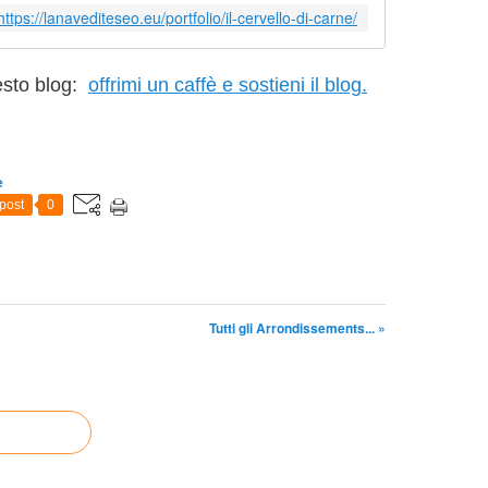
https://lanavediteseo.eu/portfolio/il-cervello-di-carne/
uesto blog:
offrimi un caffè e sostieni il blog.
e
post
0
Tutti gli Arrondissements... »