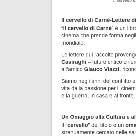
Il cervello 
Il cervello di Carné-Lettere 
“
Il cervello di Carné
” è un lib
cinema che prende forma negli
mondiale.
Le lettere qui raccolte proveng
Casiraghi
– futuro critico cine
all’amico
Glauco Viazzi
, ricon
Siamo negli anni del conflitto e
vita dalla passione per il cine
e la guerra, in casa e al fronte.
Un Omaggio alla Cultura e a
Il “
cervello
” del titolo è un
omag
strenuamente cercato nelle sal