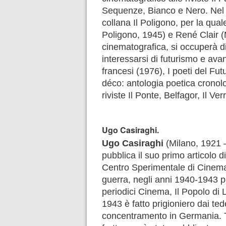
Sequenze, Bianco e Nero. Nel 
collana Il Poligono, per la qua
Poligono, 1945) e René Clair (M
cinematografica, si occuperà di
interessarsi di futurismo e ava
francesi (1976), I poeti del F
déco: antologia poetica cronol
riviste Il Ponte, Belfagor, Il Verr
Ugo Casiraghi.
Ugo Casiraghi
(Milano, 1921 – 
pubblica il suo primo articolo d
Centro Sperimentale di Cinemato
guerra, negli anni 1940-1943 pu
periodici Cinema, Il Popolo di
1943 è fatto prigioniero dai te
concentramento in Germania. To