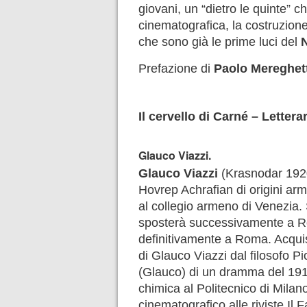
giovani, un “dietro le quinte” 
cinematografica, la costruzione c
che sono già le prime luci del
Prefazione di
Paolo Mereghett
Il cervello di Carné – Lettera
Glauco Viazzi.
Glauco Viazzi
(Krasnodar 1920
Hovrep Achrafian di origini arme
al collegio armeno di Venezia. S
sposterà successivamente a Ro
definitivamente a Roma. Acquisi
di Glauco Viazzi dal filosofo Pio
(Glauco) di un dramma del 1919
chimica al Politecnico di Milano
cinematografico alle riviste Il