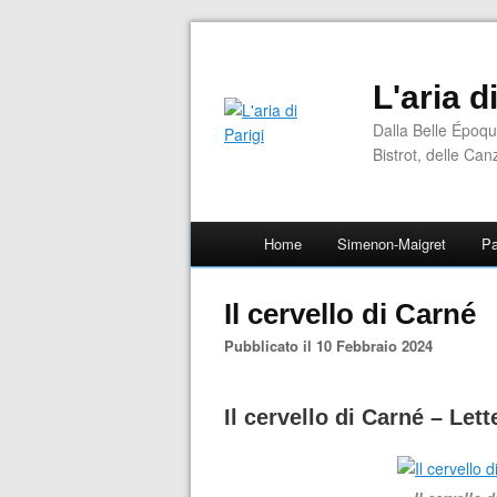
L'aria d
Dalla Belle Époqu
Bistrot, delle Can
Home
Simenon-Maigret
Pa
Il cervello di Carné
Pubblicato il 10 Febbraio 2024
Il cervello di Carné – Let