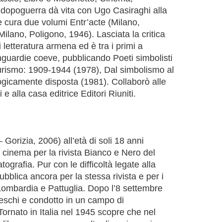
dopoguerra dà vita con Ugo Casiraghi alla
le cura due volumi Entr’acte (Milano,
ilano, Poligono, 1946). Lasciata la critica
 letteratura armena ed è tra i primi a
nguardie coeve, pubblicando Poeti simbolisti
uturismo: 1909-1944 (1978), Dal simbolismo al
ogicamente disposta (1981). Collaborò alle
i e alla casa editrice Editori Riuniti.
Gorizia, 2006) all’età di soli 18 anni
i cinema per la rivista Bianco e Nero del
grafia. Pur con le difficoltà legate alla
bblica ancora per la stessa rivista e per i
 Lombardia e Pattuglia. Dopo l’8 settembre
deschi e condotto in un campo di
rnato in Italia nel 1945 scopre che nel