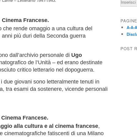
di Carné – Letterario 1941-1943.
Email
di Cinema Francese.
PAGIN
A-A-A
ro che rende omaggio a una cultura del
Discl
 anni più duri della Seconda guerra
POST 
ono dall’archivio personale di
Ugo
matografico de l’Unità – ed erano destinate
osciuto critico letterario nel dopoguerra.
 i due giovani sono letteralmente tenuti in
ma, tra esami da sostenere, vicende personali
l Cinema Francese.
gio alla cultura e al cinema francese
,
e cinematografiche fatiscenti di una Milano