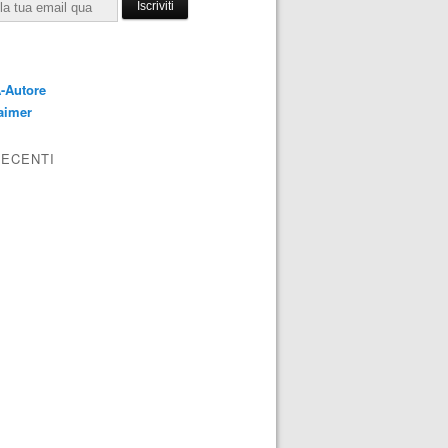
E
-Autore
aimer
RECENTI