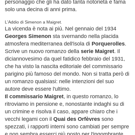
personaggio che gli ha dato tanta notorietà e fama
solo una decina di anni prima.
L'Addio di Simenon a Maigret.
La vicenda è nota ai più. Nel gennaio del 1934
Georges Simenon
sta svernando nella placida
atmosfera mediterranea dell'isola di
Porquerolles
.
Scrive un nuovo romanzo della
serie Maigret
. Il
diciannovesimo da quel fatidico febbraio del 1931,
che ha visto la nascita editoriale del commissario
parigino più famoso del mondo. Non si tratta però di
un romanzo qualsiasi: nelle intenzioni del suo
autore deve essere l'ultimo.
Il commissario Maigret
, in questo romanzo, lo
ritroviamo in pensione e, nonostante indaghi su di
un crimine e risolva il caso, appare chiaro che i
vecchi legami con il
Quai des Orfèvres
sono
spezzati, i rapporti interni sono cambiati per sempre
e non sembra esserci più posto per l'ingombrante