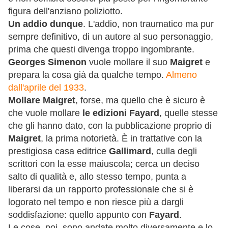
figura dell'anziano poliziotto.
Un addio dunque
. L'addio, non traumatico ma pur
sempre definitivo, di un autore al suo personaggio,
prima che questi divenga troppo ingombrante.
Georges Simenon
vuole mollare il suo
Maigret
e
prepara la cosa già da qualche tempo.
Almeno
dall'aprile del 1933
.
Mollare Maigret
, forse, ma quello che è sicuro è
che vuole mollare
le edizioni Fayard
, quelle stesse
che gli hanno dato, con la pubblicazione proprio di
Maigret
, la prima notorietà. È in trattative con la
prestigiosa casa editrice
Gallimard
, culla degli
scrittori con la esse maiuscola; cerca un deciso
salto di qualità e, allo stesso tempo, punta a
liberarsi da un rapporto professionale che si è
logorato nel tempo e non riesce più a dargli
soddisfazione: quello appunto con
Fayard
.
Le cose, poi, sono andate molto diversamente e lo