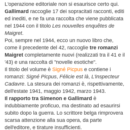
L'operazione editoriale non si esaurisce certo qui.
Gallimard
raccoglie 17 dei sopracitati racconti, editi
ed inediti, e ne fa una raccolta che viene pubblicata
nel 1944 con il titolo
Les nouvelles enquêtes de
Maigret
.
Poi, sempre nel 1944, ecco un nuovo libro che,
come il precedente del 42, raccoglie
tre romanzi
Maigret
completamente nuovi (realizzati tra il 41 e il
'43) e una raccolta di "novelle esotiche".
Il titolo del volume è
Signé Picpus
e contiene i
romanzi:
Signé Picpus
,
Félicie est là
,
L'inspecteur
Cadavre
. La stesura dei romanzi è, rispettivamente,
dell'estate 1941, maggio 1942, marzo 1943.
Il rapporto tra Simenon e Gallimard
è
indubbiamente proficuo, ma destinato ad esaurirsi
subito dopo la guerra. Lo scrittore belga rimprovera
scarsa attenzione alla sua opera, da parte
dell'editore, e tirature insufficienti.