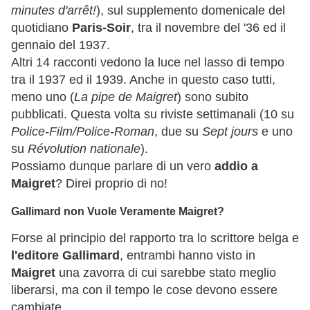
minutes d'arrêt!
), sul supplemento domenicale del
quotidiano
Paris-Soir
, tra il novembre del '36 ed il
gennaio del 1937.
Altri 14 racconti vedono la luce nel lasso di tempo
tra il 1937 ed il 1939. Anche in questo caso tutti,
meno uno (
La pipe de Maigret
) sono subito
pubblicati. Questa volta su riviste settimanali (10 su
Police-Film/Police-Roman
, due su
Sept jours
e uno
su
Révolution nationale
).
Possiamo dunque parlare di un vero
addio a
Maigret
? Direi proprio di no!
Gallimard non Vuole Veramente Maigret?
Forse al principio del rapporto tra lo scrittore belga e
l'editore Gallimard
, entrambi hanno visto in
Maigret
una zavorra di cui sarebbe stato meglio
liberarsi, ma con il tempo le cose devono essere
cambiate.