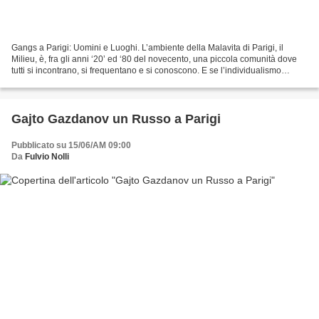
Gangs a Parigi: Uomini e Luoghi. L’ambiente della Malavita di Parigi, il
Milieu, è, fra gli anni ‘20’ ed ‘80 del novecento, una piccola comunità dove
tutti si incontrano, si frequentano e si conoscono. E se l’individualismo
prevale su tutto il resto,...
Gajto Gazdanov un Russo a Parigi
Pubblicato su 15/06/AM 09:00
Da
Fulvio Nolli