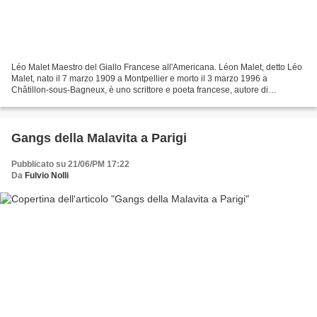
Léo Malet Maestro del Giallo Francese all'Americana. Léon Malet, detto Léo
Malet, nato il 7 marzo 1909 a Montpellier e morto il 3 marzo 1996 a
Châtillon-sous-Bagneux, è uno scrittore e poeta francese, autore di
numerosi romanzi polizieschi, tra cui la...
Gangs della Malavita a Parigi
Pubblicato su 21/06/PM 17:22
Da
Fulvio Nolli