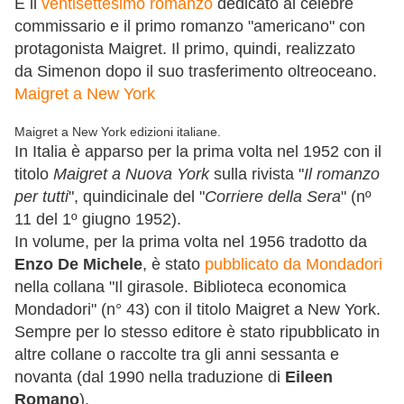
È il
ventisettesimo romanzo
dedicato al celebre
commissario e il primo romanzo "americano" con
protagonista Maigret. Il primo, quindi, realizzato
da Simenon dopo il suo trasferimento oltreoceano.
Maigret a New York
Maigret a New York edizioni italiane.
In Italia è apparso per la prima volta nel 1952 con il
titolo
Maigret a Nuova York
sulla rivista "
Il romanzo
per tutti
", quindicinale del "
Corriere della Sera
" (nº
11 del 1º giugno 1952).
In volume, per la prima volta nel 1956 tradotto da
Enzo De Michele
, è stato
pubblicato da Mondadori
nella collana "Il girasole. Biblioteca economica
Mondadori" (n° 43) con il titolo Maigret a New York.
Sempre per lo stesso editore è stato ripubblicato in
altre collane o raccolte tra gli anni sessanta e
novanta (dal 1990 nella traduzione di
Eileen
Romano
).