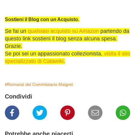
Sostieni il Blog con un Acquisto.
Se fai un
qualsiasi acquisto su Amazon
partendo da
questo link sostieni il blog senza alcuna spesa.
Grazie.
Se poi sei un appassionato collezionista,
visita il sito
specializzato di Catawiki
.
#Romanzi del Commissario Maigret
Condividi
Potrebbe anche piacerti