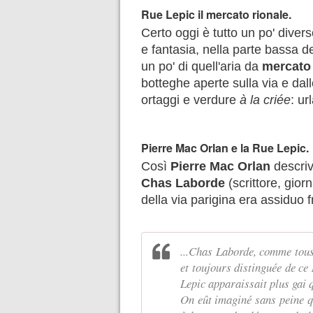
Rue Lepic il mercato rionale.
Certo oggi è tutto un po' diver
e fantasia, nella parte bassa d
un po' di quell'aria da
mercato 
botteghe aperte sulla via e dal
ortaggi e verdure
à la criée
: ur
Pierre Mac Orlan e la Rue Lepic.
Così
Pierre Mac Orlan
descri
Chas Laborde
(scrittore, gior
della via parigina era assiduo
...Chas Laborde, comme tous 
et toujours distinguée de ce
Lepic apparaissait plus gai q
On eût imaginé sans peine qu