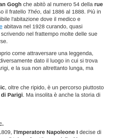
an Gogh
che abitò al numero 54 della
rue
 il fratello
Théo
, dal 1886 al 1888. Più in
bile l'abitazione dove il medico e
e
abitava nel 1928 curando, quasi
e scrivendo nel frattempo molte delle sue
rse.
oprio come attraversare una leggenda,
iversamente dato il luogo in cui si trova
rigi, e la sua non altrettanto lunga, ma
ic
, oltre che ripido, è un percorso piuttosto
 di Parigi
. Ma insolita è anche la storia di
c.
 1809,
l'Imperatore Napoleone I
decise di