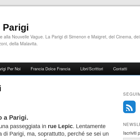
i Parigi
e alla Nouvelle Vague. La Parigi di Simenon e Maigret, del Cinema, dei
zoni, della Malavita.
rigi Per Noi
Francia Dolce Francia
Libri/Scrittori
Contatti
i
SEGUIM
 a Parigi.
NEWSL
 una passeggiata in
rue Lepic
. Lentamente
Iscriviti
di Parigi, ma, soprattutto, perché se sei un