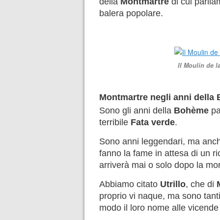
della
Montmartre
di cui parlia
balera popolare.
Il Moulin de la
Montmartre negli anni della
Sono gli anni della
Bohème
pa
terribile
Fata verde
.
Sono anni leggendari, ma anche 
fanno la fame in attesa di un r
arriverà mai o solo dopo la mor
Abbiamo citato
Utrillo
, che di
proprio vi naque, ma sono tanti
modo il loro nome alle vicende 