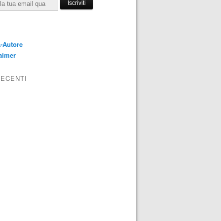
E
-Autore
aimer
RECENTI