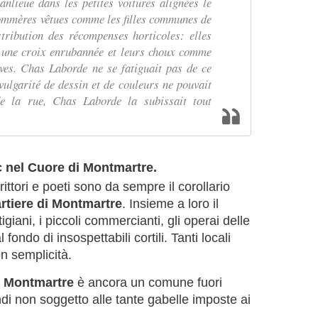
nlieue dans les petites voitures alignées le
commères vêtues comme les filles communes de
stribution des récompenses horticoles: elles
 une croix enrubannée et leurs choux comme
es. Chas Laborde ne se fatiguait pas de ce
vulgarité de dessin et de couleurs ne pouvait
de la rue, Chas Laborde la subissait tout
c nel Cuore di Montmartre.
crittori e poeti sono da sempre il corollario
rtiere di Montmartre
. Insieme a loro il
igiani, i piccoli commercianti, gli operai delle
fondo di insospettabili cortili. Tanti locali
on semplicità.
i
Montmartre
è ancora un comune fuori
ndi non soggetto alle tante gabelle imposte ai