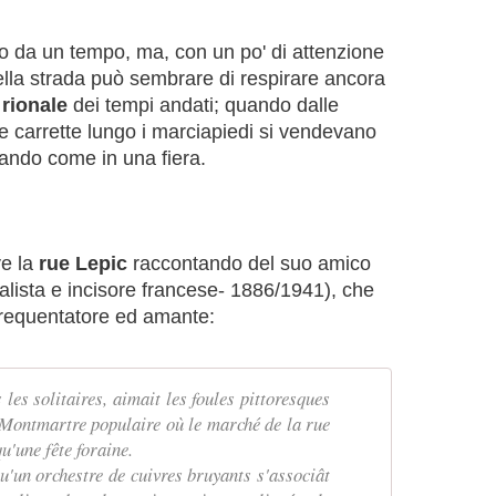
so da un tempo, ma, con un po' di attenzione
ella strada può sembrare di respirare ancora
rionale
dei tempi andati; quando dalle
le carrette lungo i marciapiedi si vendevano
lando come in una fiera.
ve la
rue Lepic
raccontando del suo amico
nalista e incisore francese- 1886/1941), che
 frequentatore ed amante:
les solitaires, aimait les foules pittoresques
 Montmartre populaire où le marché de la rue
u'une fête foraine.
'un orchestre de cuivres bruyants s'associât