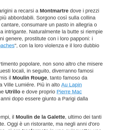
rigini a recarsi a
Montmartre
dove i prezzi
 più abbordabili. Sorgono così sulla collina
 cantare, consumare un pasto in allegria o
 intrigante. Naturalmente la butte si riempie
i genere, prostitute con i loro papponi: i
paches
", con la loro violenza e il loro dubbio
ertimento popolare, non sono altro che misere
esti locali, in seguito, diverranno famosi
mis il
Moulin Rouge
, tanto famoso da
a Ville Lumiére. Più in alto
Au Lapin
me
Utrillo
e dove proprio
Pierre Mac
li anni dopo essere giunto a Parigi dalla
empi, il
Moulin de la Galette
, ultimo dei tanti
e. Oggi è un ristorante, ma negli anni d'oro