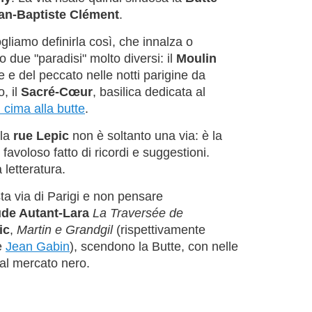
an-Baptiste Clément
.
liamo definirla così, che innalza o
 due "paradisi" molto diversi: il
Moulin
e e del peccato nelle notti parigine da
o, il
Sacré-Cœur
, basilica dedicata al
n cima alla butte
.
 la
rue Lepic
non è soltanto una via: è la
voloso fatto di ricordi e suggestioni.
 letteratura.
a via di Parigi e non pensare
de Autant-Lara
La Traversée de
ic
,
Martin e Grandgil
(rispettivamente
e
Jean Gabin
), scendono la Butte, con nelle
 al mercato nero.