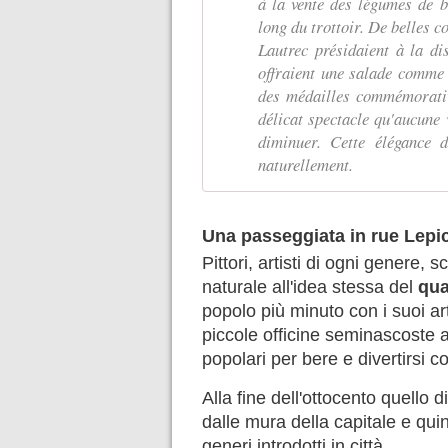
à la vente des légumes de ba
long du trottoir. De belles 
Lautrec présidaient à la di
offraient une salade comme
des médailles commémorativ
délicat spectacle qu'aucune 
diminuer. Cette élégance 
naturellement.
Una passeggiata in rue Lepi
Pittori, artisti di ogni genere, s
naturale all'idea stessa del
qua
popolo più minuto con i suoi art
piccole officine seminascoste al 
popolari per bere e divertirsi c
Alla fine dell'ottocento quello d
dalle mura della capitale e qui
generi introdotti in città.