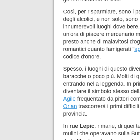
Così, per risparmiare, sono i pa
degli alcolici, e non solo, sono
innumerevoli luoghi dove bere,
un'ora di piacere mercenario ma
presto anche di malavitosi d'ogn
romantici quanto famigerati "
a
codice d'onore.
Spesso, i luoghi di questo div
baracche o poco più. Molti di qu
entrando nella leggenda. In pri
diventare il simbolo stesso dell
Agile
frequentato da pittori co
Orlan
trascorrerà i primi diffici
provincia.
In
rue Lepic
, rimane, di quei t
mulini che operavano sulla Butt