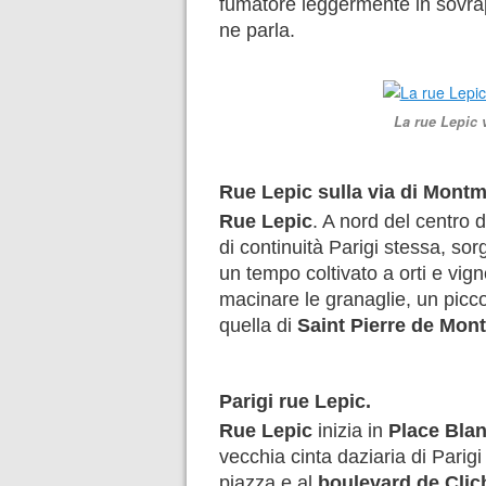
fumatore leggermente in sovra
ne parla.
La rue Lepic v
Rue Lepic sulla via di Montm
Rue Lepic
. A nord del centro 
di continuità Parigi stessa, sor
un tempo coltivato a orti e vig
macinare le granaglie, un picc
quella di
Saint Pierre de Mon
Parigi rue Lepic.
Rue Lepic
inizia in
Place Bla
vecchia cinta daziaria di Parigi
piazza e al
boulevard de Clic