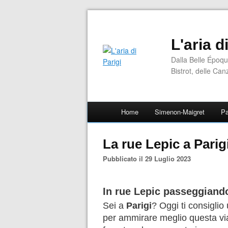
L'aria d
Dalla Belle Époqu
Bistrot, delle Can
Home
Simenon-Maigret
Pa
La rue Lepic a Parig
Pubblicato il 29 Luglio 2023
In rue Lepic passeggiando
Sei a
Parigi
? Oggi ti consiglio
per ammirare meglio questa via 