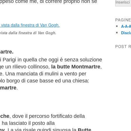
Email
ppeso come me, di correre proprio non se
PAGIN
A-A-A
Discl
ista dalla finestra di Van Gogh.
POST 
artre.
di Parigi in quella che oggi è senza soluzione
ge un rilievo collinoso,
la butte Montmartre
,
ne. Una manciata di mulini a vento per
olo borgo di case basse ed una chiesa:
tmartre
.
nche
, dove il percorso fortificato della
 ha lasciato il posto alla
hy
. La via risale quindi sinuosa la
Butte